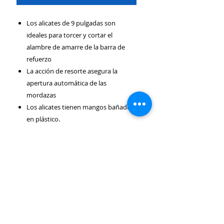
Los alicates de 9 pulgadas son
ideales para torcer y cortar el
alambre de amarre de la barra de
refuerzo
La acción de resorte asegura la
apertura automática de las
mordazas
Los alicates tienen mangos bañados
en plástico.
SERVICIO AL CLIENTE
CONTÁCTENOS
Sobre nosotros
SUNNYVALE - CA 94086
(650)229-3605
Política de devoluciones
Info@jlweldingsupply.com
Politica de envios